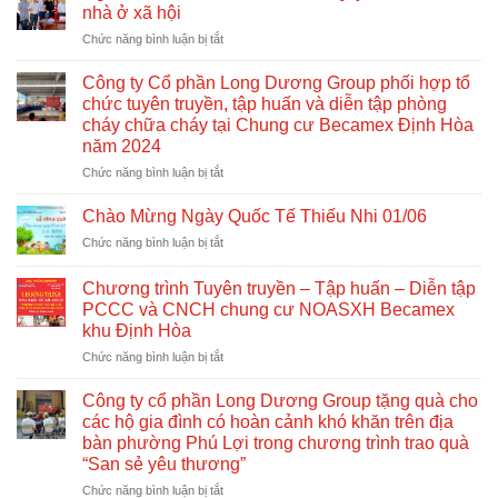
nhà ở xã hội
ở
Chức năng bình luận bị tắt
Nghị
định
Công ty Cổ phần Long Dương Group phối hợp tổ
số
chức tuyên truyền, tập huấn và diễn tập phòng
261/2025/NĐ-
cháy chữa cháy tại Chung cư Becamex Định Hòa
CP:
năm 2024
Quy
định
ở
Chức năng bình luận bị tắt
mới
Công
về
ty
Chào Mừng Ngày Quốc Tế Thiếu Nhi 01/06
nhà
Cổ
ở
Chức năng bình luận bị tắt
ở
phần
Chào
xã
Long
Mừng
hội
Dương
Chương trình Tuyên truyền – Tập huấn – Diễn tập
Ngày
Group
PCCC và CNCH chung cư NOASXH Becamex
Quốc
phối
khu Định Hòa
Tế
hợp
Thiếu
ở
Chức năng bình luận bị tắt
tổ
Nhi
Chương
chức
01/06
trình
Công ty cổ phần Long Dương Group tặng quà cho
tuyên
Tuyên
truyền,
các hộ gia đình có hoàn cảnh khó khăn trên địa
truyền
tập
bàn phường Phú Lợi trong chương trình trao quà
–
huấn
“San sẻ yêu thương”
Tập
và
huấn
ở
Chức năng bình luận bị tắt
diễn