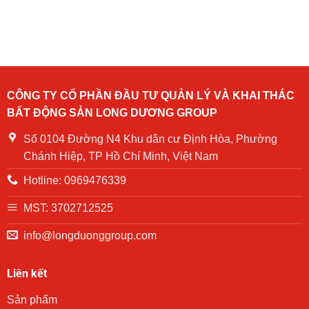
–
Công
tập
Diễn
ty
phòng
tập
cổ
cháy
PCCC
phần
chữa
và
Long
cháy
CNCH
Dương
tại
chung
Group
Chung
cư
tặng
cư
CÔNG TY CỔ PHẦN ĐẦU TƯ QUẢN LÝ VÀ KHAI THÁC
NOASXH
quà
Becamex
BẤT ĐỘNG SẢN LONG DƯƠNG GROUP
Becamex
cho
Định
khu
các
Hòa
Định
hộ
Số 0104 Đường N4 Khu dân cư Định Hòa, Phường
năm
Hòa
gia
2024
Chánh Hiệp, TP Hồ Chí Minh, Việt Nam
đình
có
Hotline: 0969476339
hoàn
cảnh
khó
MST: 3702712525
khăn
trên
info@longduonggroup.com
địa
bàn
phường
Liên kết
Phú
Lợi
Sản phẩm
trong