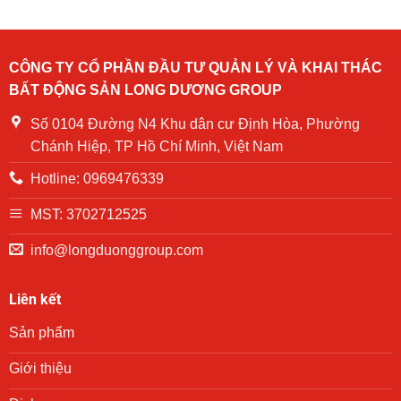
chữa
và
Long
cháy
CNCH
Dương
tại
chung
Group
Chung
cư
tặng
cư
CÔNG TY CỔ PHẦN ĐẦU TƯ QUẢN LÝ VÀ KHAI THÁC
NOASXH
quà
Becamex
BẤT ĐỘNG SẢN LONG DƯƠNG GROUP
Becamex
cho
Định
khu
các
Hòa
Định
hộ
Số 0104 Đường N4 Khu dân cư Định Hòa, Phường
năm
Hòa
gia
2024
Chánh Hiệp, TP Hồ Chí Minh, Việt Nam
đình
có
Hotline: 0969476339
hoàn
cảnh
khó
MST: 3702712525
khăn
trên
info@longduonggroup.com
địa
bàn
phường
Liên kết
Phú
Lợi
Sản phẩm
trong
chương
trình
Giới thiệu
trao
quà