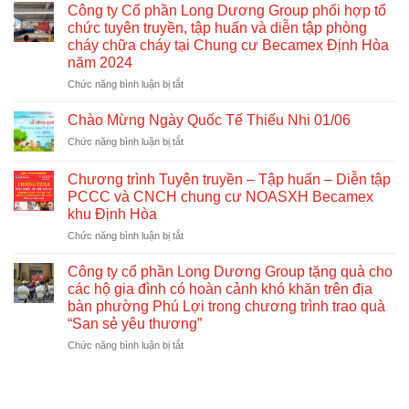
định
Công ty Cổ phần Long Dương Group phối hợp tổ
số
chức tuyên truyền, tập huấn và diễn tập phòng
261/2025/NĐ-
cháy chữa cháy tại Chung cư Becamex Định Hòa
CP:
năm 2024
Quy
định
ở
Chức năng bình luận bị tắt
mới
Công
về
ty
Chào Mừng Ngày Quốc Tế Thiếu Nhi 01/06
nhà
Cổ
ở
Chức năng bình luận bị tắt
ở
phần
Chào
xã
Long
Mừng
hội
Dương
Chương trình Tuyên truyền – Tập huấn – Diễn tập
Ngày
Group
PCCC và CNCH chung cư NOASXH Becamex
Quốc
phối
khu Định Hòa
Tế
hợp
Thiếu
ở
Chức năng bình luận bị tắt
tổ
Nhi
Chương
chức
01/06
trình
Công ty cổ phần Long Dương Group tặng quà cho
tuyên
Tuyên
truyền,
các hộ gia đình có hoàn cảnh khó khăn trên địa
truyền
tập
bàn phường Phú Lợi trong chương trình trao quà
–
huấn
“San sẻ yêu thương”
Tập
và
huấn
ở
Chức năng bình luận bị tắt
diễn
–
Công
tập
Diễn
ty
phòng
tập
cổ
cháy
PCCC
phần