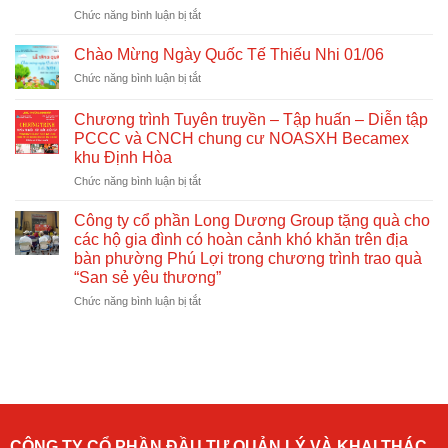
định
ở
Chức năng bình luận bị tắt
mới
Công
về
ty
Chào Mừng Ngày Quốc Tế Thiếu Nhi 01/06
nhà
Cổ
ở
Chức năng bình luận bị tắt
ở
phần
Chào
xã
Long
Mừng
hội
Dương
Chương trình Tuyên truyền – Tập huấn – Diễn tập
Ngày
Group
PCCC và CNCH chung cư NOASXH Becamex
Quốc
phối
khu Định Hòa
Tế
hợp
Thiếu
ở
Chức năng bình luận bị tắt
tổ
Nhi
Chương
chức
01/06
trình
Công ty cổ phần Long Dương Group tặng quà cho
tuyên
Tuyên
truyền,
các hộ gia đình có hoàn cảnh khó khăn trên địa
truyền
tập
bàn phường Phú Lợi trong chương trình trao quà
–
huấn
“San sẻ yêu thương”
Tập
và
huấn
ở
Chức năng bình luận bị tắt
diễn
–
Công
tập
Diễn
ty
phòng
tập
cổ
cháy
PCCC
phần
chữa
và
Long
cháy
CNCH
Dương
tại
chung
Group
Chung
cư
tặng
cư
CÔNG TY CỔ PHẦN ĐẦU TƯ QUẢN LÝ VÀ KHAI THÁC