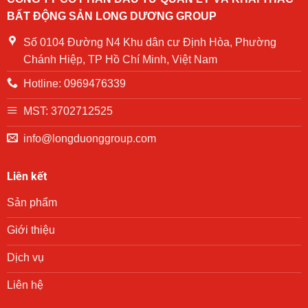
NOASXH
quà
Becamex
BẤT ĐỘNG SẢN LONG DƯƠNG GROUP
Becamex
cho
Định
khu
các
Hòa
Định
hộ
Số 0104 Đường N4 Khu dân cư Định Hòa, Phường
năm
Hòa
gia
2024
Chánh Hiệp, TP Hồ Chí Minh, Việt Nam
đình
có
Hotline: 0969476339
hoàn
cảnh
khó
MST: 3702712525
khăn
trên
info@longduonggroup.com
địa
bàn
phường
Liên kết
Phú
Lợi
Sản phẩm
trong
chương
trình
Giới thiệu
trao
quà
Dịch vụ
“San
sẻ
Liên hệ
yêu
thương”