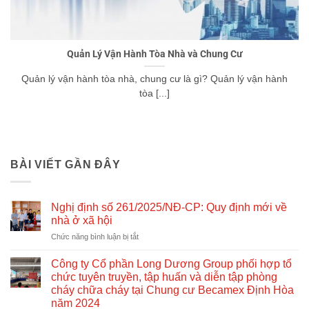
Quản Lý Vận Hành Tòa Nhà và Chung Cư
Quản lý vận hành tòa nhà, chung cư là gì? Quản lý vận hành
tòa [...]
BÀI VIẾT GẦN ĐÂY
Nghị định số 261/2025/NĐ-CP: Quy định mới về
nhà ở xã hội
ở
Chức năng bình luận bị tắt
Nghị
định
Công ty Cổ phần Long Dương Group phối hợp tổ
số
chức tuyên truyền, tập huấn và diễn tập phòng
261/2025/NĐ-
cháy chữa cháy tại Chung cư Becamex Định Hòa
CP:
năm 2024
Quy