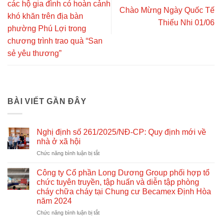
các hộ gia đình có hoàn cảnh
Chào Mừng Ngày Quốc Tế
khó khăn trên địa bàn
Thiếu Nhi 01/06
phường Phú Lợi trong
chương trình trao quà “San
sẻ yêu thương”
BÀI VIẾT GẦN ĐÂY
Nghị định số 261/2025/NĐ-CP: Quy định mới về
nhà ở xã hội
ở
Chức năng bình luận bị tắt
Nghị
định
Công ty Cổ phần Long Dương Group phối hợp tổ
số
chức tuyên truyền, tập huấn và diễn tập phòng
261/2025/NĐ-
cháy chữa cháy tại Chung cư Becamex Định Hòa
CP:
năm 2024
Quy
định
ở
Chức năng bình luận bị tắt
mới
Công