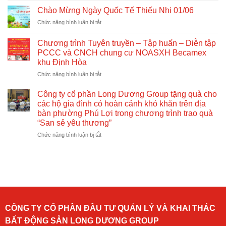
về
ty
Chào Mừng Ngày Quốc Tế Thiếu Nhi 01/06
nhà
Cổ
ở
Chức năng bình luận bị tắt
ở
phần
Chào
xã
Long
Mừng
hội
Dương
Chương trình Tuyên truyền – Tập huấn – Diễn tập
Ngày
Group
PCCC và CNCH chung cư NOASXH Becamex
Quốc
phối
khu Định Hòa
Tế
hợp
Thiếu
ở
Chức năng bình luận bị tắt
tổ
Nhi
Chương
chức
01/06
trình
Công ty cổ phần Long Dương Group tặng quà cho
tuyên
Tuyên
truyền,
các hộ gia đình có hoàn cảnh khó khăn trên địa
truyền
tập
bàn phường Phú Lợi trong chương trình trao quà
–
huấn
“San sẻ yêu thương”
Tập
và
huấn
ở
Chức năng bình luận bị tắt
diễn
–
Công
tập
Diễn
ty
phòng
tập
cổ
cháy
PCCC
phần
chữa
và
Long
cháy
CNCH
Dương
tại
chung
Group
Chung
cư
tặng
cư
CÔNG TY CỔ PHẦN ĐẦU TƯ QUẢN LÝ VÀ KHAI THÁC
NOASXH
quà
Becamex
BẤT ĐỘNG SẢN LONG DƯƠNG GROUP
Becamex
cho
Định