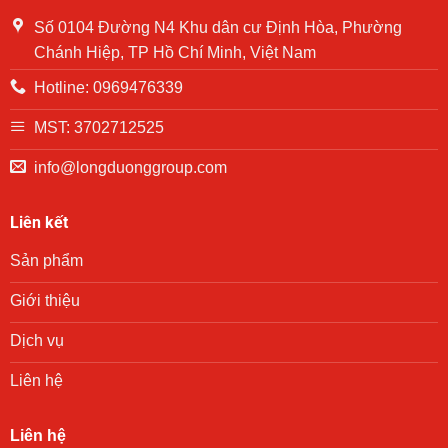
khu
các
Hòa
Định
hộ
Số 0104 Đường N4 Khu dân cư Định Hòa, Phường
năm
Hòa
gia
2024
Chánh Hiệp, TP Hồ Chí Minh, Việt Nam
đình
có
Hotline: 0969476339
hoàn
cảnh
khó
MST: 3702712525
khăn
trên
info@longduonggroup.com
địa
bàn
phường
Liên kết
Phú
Lợi
Sản phẩm
trong
chương
trình
Giới thiệu
trao
quà
Dịch vụ
“San
sẻ
Liên hệ
yêu
thương”
Liên hệ