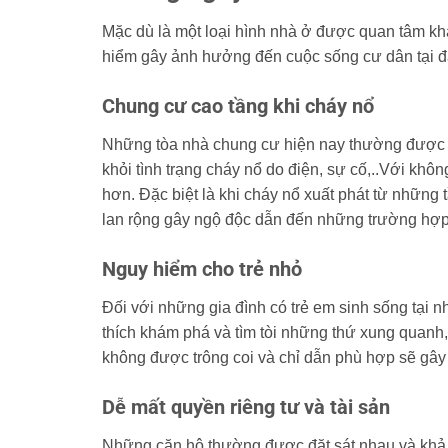
Mặc dù là một loại hình nhà ở được quan tâm kh
hiểm gây ảnh hưởng đến cuộc sống cư dân tại đ
Chung cư cao tầng khi cháy nổ
Những tòa nhà chung cư hiện nay thường được xâ
khỏi tình trạng cháy nổ do điện, sự cố,..Với khôn
hơn. Đặc biệt là khi cháy nổ xuất phát từ những 
lan rộng gây ngộ độc dẫn đến những trường hợ
Nguy hiểm cho trẻ nhỏ
Đối với những gia đình có trẻ em sinh sống tại n
thích khám phá và tìm tòi những thứ xung quanh
không được trông coi và chỉ dẫn phù hợp sẽ gâ
Dễ mất quyền riêng tư và tài sản
Những căn hộ thường được đặt sát nhau và khả 