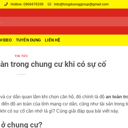
Hotline: 0969476339
info@longduonggroup@gmail.com
VIDEO
TUYỂN DỤNG
LIÊN HỆ
TIN TỨC
àn trong chung cư khi có sự cố
và cư dân quan tâm khi chọn căn hộ, đó chính là độ
an toàn t
 đến độ an toàn của tính mạng cư dân, cũng như tài sản trong t
khi có sự cố cần nhớ là gì? Cùng giải đáp qua bài viết này.
i ở chung cư?