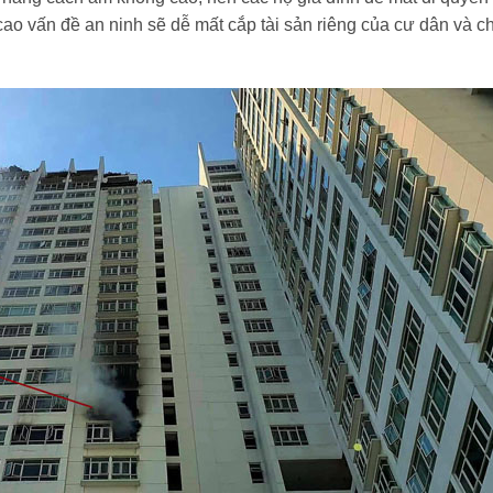
ao vấn đề an ninh sẽ dễ mất cắp tài sản riêng của cư dân và c