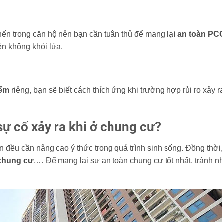
nến trong căn hộ nên bạn cần tuân thủ để mang lạ
i an toàn P
ện không khói lửa.
hiểm
riêng, bạn sẽ biết cách thích ứng khi trường hợp rủi ro xảy r
.
sự cố xảy ra khi ở chung cư?
 đều cần nâng cao ý thức trong quá trình sinh sống. Đồng thời
chung cư
,… Để mang lại sự an toàn chung cư tốt nhất, tránh 