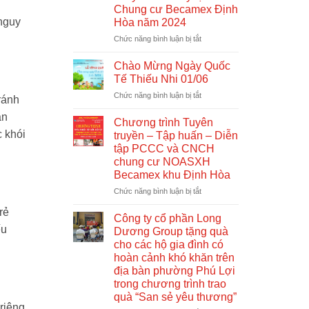
Chung cư Becamex Định
mới
 nguy
Hòa năm 2024
về
nhà
ở
Chức năng bình luận bị tắt
ở
Công
xã
ty
Chào Mừng Ngày Quốc
hội
Cổ
Tế Thiếu Nhi 01/06
phần
ở
Chức năng bình luận bị tắt
Long
ránh
Chào
Dương
an
Mừng
Group
Chương trình Tuyên
Ngày
phối
c khói
truyền – Tập huấn – Diễn
Quốc
hợp
tập PCCC và CNCH
Tế
tổ
chung cư NOASXH
Thiếu
chức
Becamex khu Định Hòa
Nhi
tuyên
01/06
truyền,
ở
Chức năng bình luận bị tắt
tập
Chương
rẻ
huấn
trình
Công ty cổ phần Long
và
Tuyên
ếu
Dương Group tặng quà
diễn
truyền
cho các hộ gia đình có
tập
–
hoàn cảnh khó khăn trên
phòng
Tập
địa bàn phường Phú Lợi
cháy
huấn
trong chương trình trao
chữa
–
quà “San sẻ yêu thương”
cháy
Diễn
riêng
tại
tập