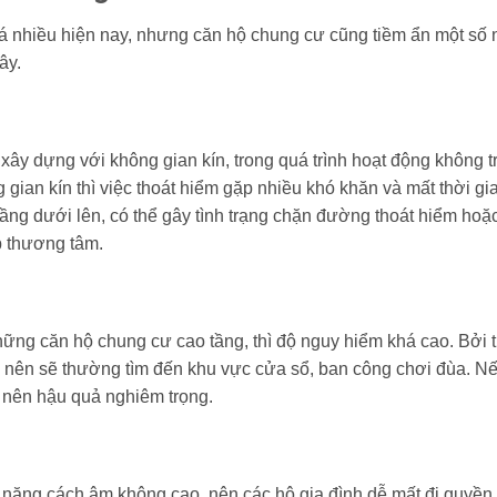
á nhiều hiện nay, nhưng căn hộ chung cư cũng tiềm ẩn một số
ây.
y dựng với không gian kín, trong quá trình hoạt động không t
g gian kín thì việc thoát hiểm gặp nhiều khó khăn và mất thời gi
tầng dưới lên, có thể gây tình trạng chặn đường thoát hiểm hoặ
p thương tâm.
hững căn hộ chung cư cao tầng, thì độ nguy hiểm khá cao. Bởi t
, nên sẽ thường tìm đến khu vực cửa sổ, ban công chơi đùa. N
y nên hậu quả nghiêm trọng.
năng cách âm không cao, nên các hộ gia đình dễ mất đi quyền 