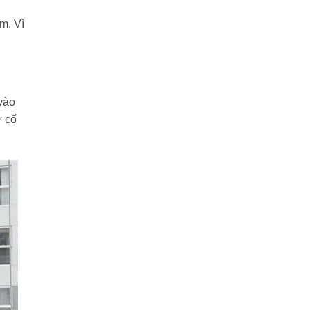
m. Vì
 vào
ự cố