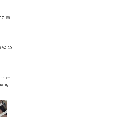
CCC
tốt
a và có
, thực
những