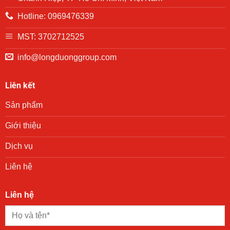
đình
có
Hotline: 0969476339
hoàn
cảnh
khó
MST: 3702712525
khăn
trên
info@longduonggroup.com
địa
bàn
phường
Liên kết
Phú
Lợi
Sản phẩm
trong
chương
trình
Giới thiệu
trao
quà
Dịch vụ
“San
sẻ
Liên hệ
yêu
thương”
Liên hệ