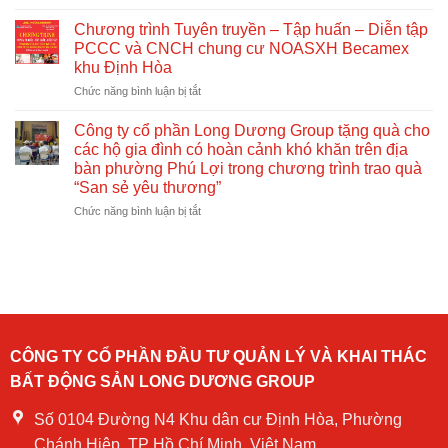
Chào
xã
Long
Mừng
hội
Dương
Chương trình Tuyên truyền – Tập huấn – Diễn tập
Ngày
Group
PCCC và CNCH chung cư NOASXH Becamex
Quốc
phối
khu Định Hòa
Tế
hợp
Thiếu
ở
Chức năng bình luận bị tắt
tổ
Nhi
Chương
chức
01/06
trình
Công ty cổ phần Long Dương Group tặng quà cho
tuyên
Tuyên
truyền,
các hộ gia đình có hoàn cảnh khó khăn trên địa
truyền
tập
bàn phường Phú Lợi trong chương trình trao quà
–
huấn
“San sẻ yêu thương”
Tập
và
huấn
ở
Chức năng bình luận bị tắt
diễn
–
Công
tập
Diễn
ty
phòng
tập
cổ
cháy
PCCC
phần
chữa
và
Long
cháy
CNCH
Dương
tại
chung
Group
Chung
cư
tặng
cư
CÔNG TY CỔ PHẦN ĐẦU TƯ QUẢN LÝ VÀ KHAI THÁC
NOASXH
quà
Becamex
BẤT ĐỘNG SẢN LONG DƯƠNG GROUP
Becamex
cho
Định
khu
các
Hòa
Định
hộ
Số 0104 Đường N4 Khu dân cư Định Hòa, Phường
năm
Hòa
gia
2024
Chánh Hiệp, TP Hồ Chí Minh, Việt Nam