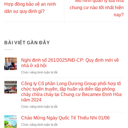
Mô hình quản lý tòa nhà
Hợp đồng bảo vệ an ninh
chung cư nào tốt nhất hiện
dân sự quy định gì?
nay?
BÀI VIẾT GẦN ĐÂY
Nghị định số 261/2025/NĐ-CP: Quy định mới về
nhà ở xã hội
ở
Chức năng bình luận bị tắt
Nghị
định
Công ty Cổ phần Long Dương Group phối hợp tổ
số
chức tuyên truyền, tập huấn và diễn tập phòng
261/2025/NĐ-
cháy chữa cháy tại Chung cư Becamex Định Hòa
CP:
năm 2024
Quy
định
ở
Chức năng bình luận bị tắt
mới
Công
về
ty
Chào Mừng Ngày Quốc Tế Thiếu Nhi 01/06
nhà
Cổ
ở
Chức năng bình luận bị tắt
ở
phần