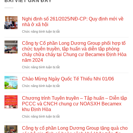
BÀI VIẾT GẦN ĐÂY
Nghị định số 261/2025/NĐ-CP: Quy định mới về
nhà ở xã hội
ở
Chức năng bình luận bị tắt
Nghị
định
Công ty Cổ phần Long Dương Group phối hợp tổ
số
chức tuyên truyền, tập huấn và diễn tập phòng
261/2025/NĐ-
cháy chữa cháy tại Chung cư Becamex Định Hòa
CP:
năm 2024
Quy
định
ở
Chức năng bình luận bị tắt
mới
Công
về
ty
Chào Mừng Ngày Quốc Tế Thiếu Nhi 01/06
nhà
Cổ
ở
Chức năng bình luận bị tắt
ở
phần
Chào
xã
Long
Mừng
hội
Dương
Chương trình Tuyên truyền – Tập huấn – Diễn tập
Ngày
Group
PCCC và CNCH chung cư NOASXH Becamex
Quốc
phối
khu Định Hòa
Tế
hợp
Thiếu
ở
Chức năng bình luận bị tắt
tổ
Nhi
Chương
chức
01/06
trình
Công ty cổ phần Long Dương Group tặng quà cho
tuyên
Tuyên
truyền,