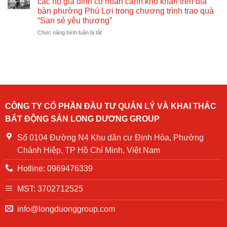
các hộ gia đình có hoàn cảnh khó khăn trên địa
truyền
tập
bàn phường Phú Lợi trong chương trình trao quà
–
huấn
“San sẻ yêu thương”
Tập
và
huấn
ở
Chức năng bình luận bị tắt
diễn
–
Công
tập
Diễn
ty
phòng
tập
cổ
cháy
PCCC
phần
chữa
và
Long
cháy
CNCH
Dương
tại
chung
Group
Chung
cư
tặng
cư
CÔNG TY CỔ PHẦN ĐẦU TƯ QUẢN LÝ VÀ KHAI THÁC
NOASXH
quà
Becamex
BẤT ĐỘNG SẢN LONG DƯƠNG GROUP
Becamex
cho
Định
khu
các
Hòa
Định
hộ
Số 0104 Đường N4 Khu dân cư Định Hòa, Phường
năm
Hòa
gia
2024
Chánh Hiệp, TP Hồ Chí Minh, Việt Nam
đình
có
Hotline: 0969476339
hoàn
cảnh
khó
MST: 3702712525
khăn
trên
info@longduonggroup.com
địa
bàn