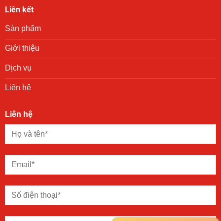
phường
Liên kết
Phú
Lợi
Sản phẩm
trong
chương
trình
Giới thiệu
trao
quà
Dịch vụ
“San
sẻ
Liên hệ
yêu
thương”
Liên hệ