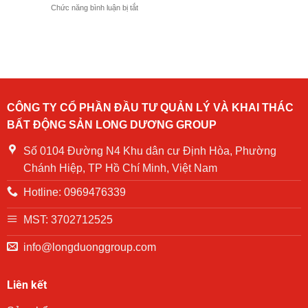
huấn
ở
Chức năng bình luận bị tắt
diễn
–
Công
tập
Diễn
ty
phòng
tập
cổ
cháy
PCCC
phần
chữa
và
Long
cháy
CNCH
Dương
tại
chung
Group
Chung
cư
tặng
cư
CÔNG TY CỔ PHẦN ĐẦU TƯ QUẢN LÝ VÀ KHAI THÁC
NOASXH
quà
Becamex
BẤT ĐỘNG SẢN LONG DƯƠNG GROUP
Becamex
cho
Định
khu
các
Hòa
Định
hộ
Số 0104 Đường N4 Khu dân cư Định Hòa, Phường
năm
Hòa
gia
2024
Chánh Hiệp, TP Hồ Chí Minh, Việt Nam
đình
có
Hotline: 0969476339
hoàn
cảnh
khó
MST: 3702712525
khăn
trên
info@longduonggroup.com
địa
bàn
phường
Liên kết
Phú
Lợi