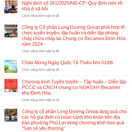
Nghị định số 261/2025/NĐ-CP: Quy định mới về
nhà ở xã hội
ở
Chức năng bình luận bị tắt
Nghị
định
Công ty Cổ phần Long Dương Group phối hợp tổ
số
chức tuyên truyền, tập huấn và diễn tập phòng
261/2025/NĐ-
cháy chữa cháy tại Chung cư Becamex Định Hòa
CP:
năm 2024
Quy
định
ở
Chức năng bình luận bị tắt
mới
Công
về
ty
Chào Mừng Ngày Quốc Tế Thiếu Nhi 01/06
nhà
Cổ
ở
Chức năng bình luận bị tắt
ở
phần
Chào
xã
Long
Mừng
hội
Dương
Chương trình Tuyên truyền – Tập huấn – Diễn tập
Ngày
Group
PCCC và CNCH chung cư NOASXH Becamex
Quốc
phối
khu Định Hòa
Tế
hợp
Thiếu
ở
Chức năng bình luận bị tắt
tổ
Nhi
Chương
chức
01/06
trình
Công ty cổ phần Long Dương Group tặng quà cho
tuyên
Tuyên
truyền,
các hộ gia đình có hoàn cảnh khó khăn trên địa
truyền
tập
bàn phường Phú Lợi trong chương trình trao quà
–
huấn
“San sẻ yêu thương”
Tập
và