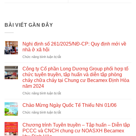
BÀI VIẾT GẦN ĐÂY
Nghị định số 261/2025/NĐ-CP: Quy định mới về
nhà ở xã hội
ở
Chức năng bình luận bị tắt
Nghị
định
Công ty Cổ phần Long Dương Group phối hợp tổ
số
chức tuyên truyền, tập huấn và diễn tập phòng
261/2025/NĐ-
cháy chữa cháy tại Chung cư Becamex Định Hòa
CP:
năm 2024
Quy
định
ở
Chức năng bình luận bị tắt
mới
Công
về
ty
Chào Mừng Ngày Quốc Tế Thiếu Nhi 01/06
nhà
Cổ
ở
Chức năng bình luận bị tắt
ở
phần
Chào
xã
Long
Mừng
hội
Dương
Chương trình Tuyên truyền – Tập huấn – Diễn tập
Ngày
Group
PCCC và CNCH chung cư NOASXH Becamex
Quốc
phối