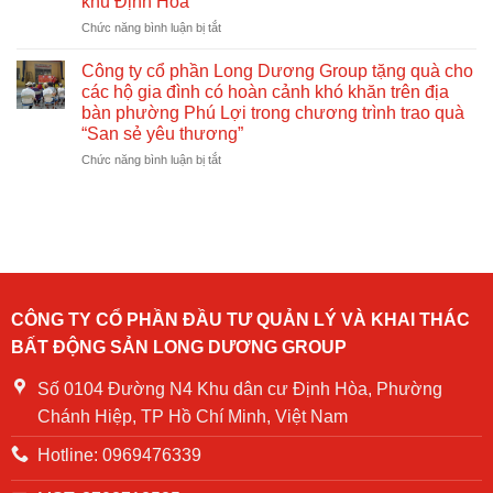
khu Định Hòa
Tế
hợp
Thiếu
ở
Chức năng bình luận bị tắt
tổ
Nhi
Chương
chức
01/06
trình
Công ty cổ phần Long Dương Group tặng quà cho
tuyên
Tuyên
truyền,
các hộ gia đình có hoàn cảnh khó khăn trên địa
truyền
tập
bàn phường Phú Lợi trong chương trình trao quà
–
huấn
“San sẻ yêu thương”
Tập
và
huấn
ở
Chức năng bình luận bị tắt
diễn
–
Công
tập
Diễn
ty
phòng
tập
cổ
cháy
PCCC
phần
chữa
và
Long
cháy
CNCH
Dương
tại
chung
Group
Chung
cư
tặng
cư
CÔNG TY CỔ PHẦN ĐẦU TƯ QUẢN LÝ VÀ KHAI THÁC
NOASXH
quà
Becamex
BẤT ĐỘNG SẢN LONG DƯƠNG GROUP
Becamex
cho
Định
khu
các
Hòa
Định
hộ
Số 0104 Đường N4 Khu dân cư Định Hòa, Phường
năm
Hòa
gia
2024
Chánh Hiệp, TP Hồ Chí Minh, Việt Nam
đình
có
Hotline: 0969476339
hoàn
cảnh