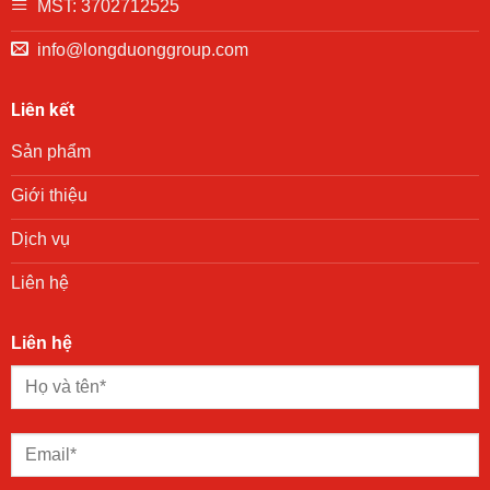
khó
MST: 3702712525
khăn
trên
info@longduonggroup.com
địa
bàn
phường
Liên kết
Phú
Lợi
Sản phẩm
trong
chương
trình
Giới thiệu
trao
quà
Dịch vụ
“San
sẻ
Liên hệ
yêu
thương”
Liên hệ