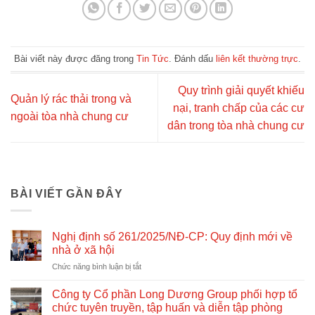
Bài viết này được đăng trong
Tin Tức
. Đánh dấu
liên kết thường trực
.
Quy trình giải quyết khiếu
Quản lý rác thải trong và
nại, tranh chấp của các cư
ngoài tòa nhà chung cư
dân trong tòa nhà chung cư
BÀI VIẾT GẦN ĐÂY
Nghị định số 261/2025/NĐ-CP: Quy định mới về
nhà ở xã hội
ở
Chức năng bình luận bị tắt
Nghị
định
Công ty Cổ phần Long Dương Group phối hợp tổ
số
chức tuyên truyền, tập huấn và diễn tập phòng
261/2025/NĐ-