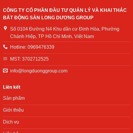
chung
Group
Chung
cư
tặng
cư
CÔNG TY CỔ PHẦN ĐẦU TƯ QUẢN LÝ VÀ KHAI THÁC
NOASXH
quà
Becamex
BẤT ĐỘNG SẢN LONG DƯƠNG GROUP
Becamex
cho
Định
khu
các
Hòa
Định
hộ
Số 0104 Đường N4 Khu dân cư Định Hòa, Phường
năm
Hòa
gia
2024
Chánh Hiệp, TP Hồ Chí Minh, Việt Nam
đình
có
Hotline: 0969476339
hoàn
cảnh
khó
MST: 3702712525
khăn
trên
info@longduonggroup.com
địa
bàn
phường
Liên kết
Phú
Lợi
Sản phẩm
trong
chương
trình
Giới thiệu
trao
quà
Dịch vụ
“San
sẻ