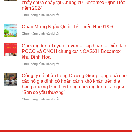
cháy chữa cháy tại Chung cư Becamex Định Hòa
CP:
năm 2024
Quy
định
ở
Chức năng bình luận bị tắt
mới
Công
về
ty
Chào Mừng Ngày Quốc Tế Thiếu Nhi 01/06
nhà
Cổ
ở
Chức năng bình luận bị tắt
ở
phần
Chào
xã
Long
Mừng
hội
Dương
Chương trình Tuyên truyền – Tập huấn – Diễn tập
Ngày
Group
PCCC và CNCH chung cư NOASXH Becamex
Quốc
phối
khu Định Hòa
Tế
hợp
Thiếu
ở
Chức năng bình luận bị tắt
tổ
Nhi
Chương
chức
01/06
trình
Công ty cổ phần Long Dương Group tặng quà cho
tuyên
Tuyên
truyền,
các hộ gia đình có hoàn cảnh khó khăn trên địa
truyền
tập
bàn phường Phú Lợi trong chương trình trao quà
–
huấn
“San sẻ yêu thương”
Tập
và
huấn
ở
Chức năng bình luận bị tắt
diễn
–
Công
tập
Diễn
ty
phòng
tập
cổ
cháy
PCCC
phần
chữa
và
Long
cháy
CNCH
Dương
tại